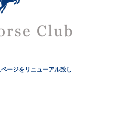
b ホームページをリニューアル致し