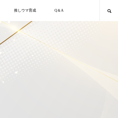
推しウマ育成
Q＆A